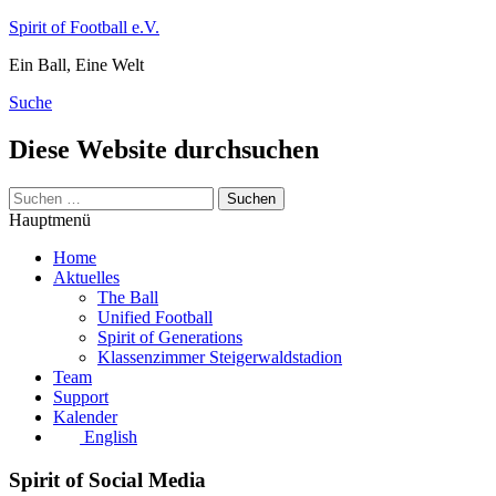
Zum
Spirit of Football e.V.
Inhalt
Ein Ball, Eine Welt
springen
Suche
Diese Website durchsuchen
Suchen
nach:
Hauptmenü
Home
Aktuelles
The Ball
Unified Football
Spirit of Generations
Klassenzimmer Steigerwaldstadion
Team
Support
Kalender
English
Spirit of Social Media