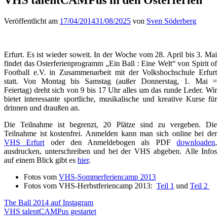
Veröffentlicht am
17/04/2014
31/08/2025
von
Sven Söderberg
Erfurt. Es ist wieder soweit. In der Woche vom 28. April bis 3. Mai
findet das Osterferienprogramm „Ein Ball : Eine Welt“ von Spirit of
Football e.V. in Zusammenarbeit mit der Volkshochschule Erfurt
statt. Von Montag bis Samstag (außer Donnerstag, 1. Mai =
Feiertag) dreht sich von 9 bis 17 Uhr alles um das runde Leder. Wir
bietet interessante sportliche, musikalische und kreative Kurse für
drinnen und draußen an.
Die Teilnahme ist begrenzt, 20 Plätze sind zu vergeben. Die
Teilnahme ist kostenfrei. Anmelden kann man sich online bei der
VHS Erfurt
oder den Anmeldebogen als PDF
downloaden
,
ausdrucken, unterschreiben und bei der VHS abgeben. Alle Infos
auf einem Blick gibt es
hier
.
Fotos vom
VHS-Sommerferiencamp 2013
Fotos vom VHS-Herbstferiencamp 2013:
Teil 1
und
Teil 2
Beitragsnavigation
The Ball 2014 auf Instagram
VHS talentCAMPus gestartet