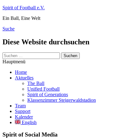
Zum
Spirit of Football e.V.
Inhalt
Ein Ball, Eine Welt
springen
Suche
Diese Website durchsuchen
Suchen
nach:
Hauptmenü
Home
Aktuelles
The Ball
Unified Football
Spirit of Generations
Klassenzimmer Steigerwaldstadion
Team
Support
Kalender
English
Spirit of Social Media