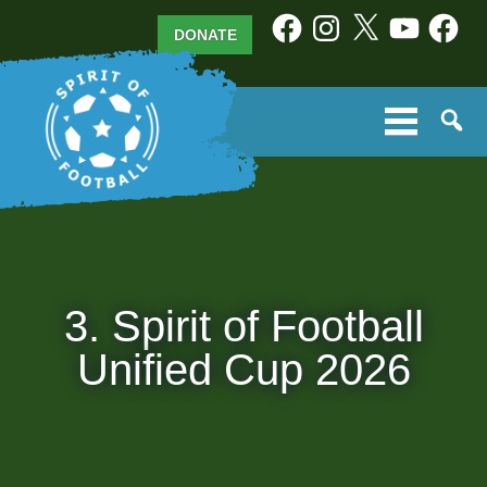
Skip
Facebook
Instagram
X
YouTube
Facebo
DONATE
to
content
3. Spirit of Football
Unified Cup 2026