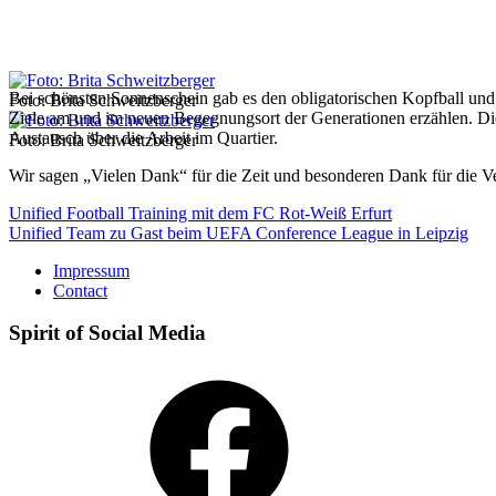
Bei schönsten Sonnenschein gab es den obligatorischen Kopfball und
Foto: Brita Schweitzberger
Ziele am und im neuen Begegnungsort der Generationen erzählen. Di
Austausch über die Arbeit im Quartier.
Foto: Brita Schweitzberger
Wir sagen „Vielen Dank“ für die Zeit und besonderen Dank für die V
Post
Unified Football Training mit dem FC Rot-Weiß Erfurt
Unified Team zu Gast beim UEFA Conference League in Leipzig
navigation
Impressum
Contact
Spirit of Social Media
Facebook