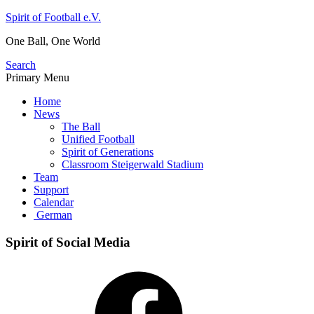
Skip
Spirit of Football e.V.
to
One Ball, One World
content
Search
Primary Menu
Home
News
The Ball
Unified Football
Spirit of Generations
Classroom Steigerwald Stadium
Team
Support
Calendar
German
Spirit of Social Media
Facebook