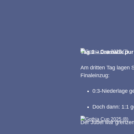
Tag 3 – Dramatik pur
Am dritten Tag lagen 
Finaleinzug:
0:3-Niederlage g
Doch dann: 1:1 g
Der Jubel war grenzenl