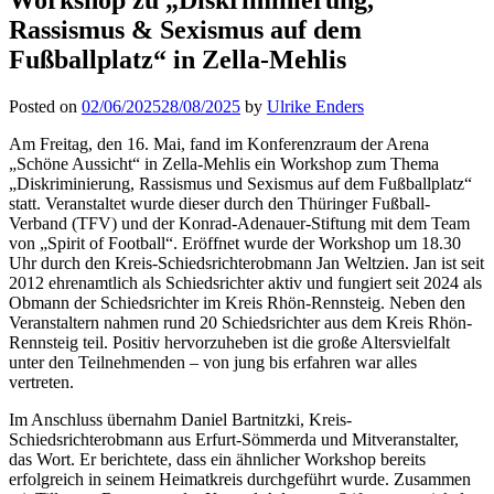
Rassismus & Sexismus auf dem
Fußballplatz“ in Zella-Mehlis
Posted on
02/06/2025
28/08/2025
by
Ulrike Enders
Am Freitag, den 16. Mai, fand im Konferenzraum der Arena
„Schöne Aussicht“ in Zella-Mehlis ein Workshop zum Thema
„Diskriminierung, Rassismus und Sexismus auf dem Fußballplatz“
statt. Veranstaltet wurde dieser durch den Thüringer Fußball-
Verband (TFV) und der Konrad-Adenauer-Stiftung mit dem Team
von „Spirit of Football“. Eröffnet wurde der Workshop um 18.30
Uhr durch den Kreis-Schiedsrichterobmann Jan Weltzien. Jan ist seit
2012 ehrenamtlich als Schiedsrichter aktiv und fungiert seit 2024 als
Obmann der Schiedsrichter im Kreis Rhön-Rennsteig. Neben den
Veranstaltern nahmen rund 20 Schiedsrichter aus dem Kreis Rhön-
Rennsteig teil. Positiv hervorzuheben ist die große Altersvielfalt
unter den Teilnehmenden – von jung bis erfahren war alles
vertreten.
Im Anschluss übernahm Daniel Bartnitzki, Kreis-
Schiedsrichterobmann aus Erfurt-Sömmerda und Mitveranstalter,
das Wort. Er berichtete, dass ein ähnlicher Workshop bereits
erfolgreich in seinem Heimatkreis durchgeführt wurde. Zusammen