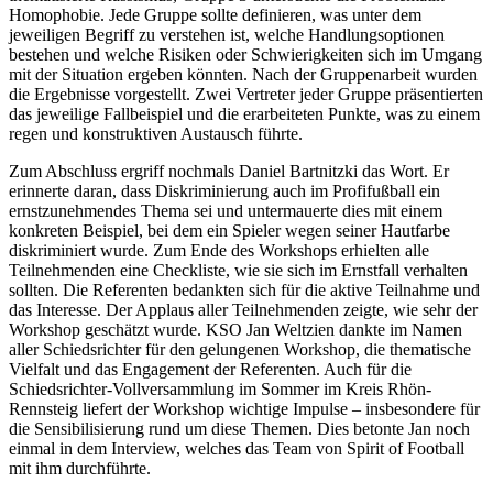
Homophobie.
Jede Gruppe sollte definieren, was unter dem
jeweiligen Begriff zu verstehen ist, welche Handlungsoptionen
bestehen und welche Risiken oder Schwierigkeiten sich im Umgang
mit der Situation ergeben könnten. Nach der Gruppenarbeit wurden
die Ergebnisse vorgestellt. Zwei Vertreter jeder Gruppe präsentierten
das jeweilige Fallbeispiel und die erarbeiteten Punkte, was zu einem
regen und konstruktiven Austausch führte.
Zum Abschluss ergriff nochmals Daniel Bartnitzki das Wort. Er
erinnerte daran, dass Diskriminierung auch im Profifußball ein
ernstzunehmendes Thema sei und untermauerte dies mit einem
konkreten Beispiel, bei dem ein Spieler wegen seiner Hautfarbe
diskriminiert wurde. Zum Ende des Workshops erhielten alle
Teilnehmenden eine Checkliste, wie sie sich im Ernstfall verhalten
sollten. Die Referenten bedankten sich für die aktive Teilnahme und
das Interesse. Der Applaus aller Teilnehmenden zeigte, wie sehr der
Workshop geschätzt wurde. KSO Jan Weltzien dankte im Namen
aller Schiedsrichter für den gelungenen Workshop, die thematische
Vielfalt und das Engagement der Referenten. Auch für die
Schiedsrichter-Vollversammlung im Sommer im Kreis Rhön-
Rennsteig liefert der Workshop wichtige Impulse – insbesondere für
die Sensibilisierung rund um diese Themen. Dies betonte Jan noch
einmal in dem Interview, welches das Team von Spirit of Football
mit ihm durchführte.