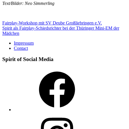
Text/Bilder: Neo Simmerling
Post
Fairplay-Workshop mit SV Deube Großliebringen e.V.
Spirit als Fairplay-Schiedsrichter bei der Thüringer Mini-EM der
navigation
Mädchen
Impressum
Contact
Spirit of Social Media
Facebook
Instagram