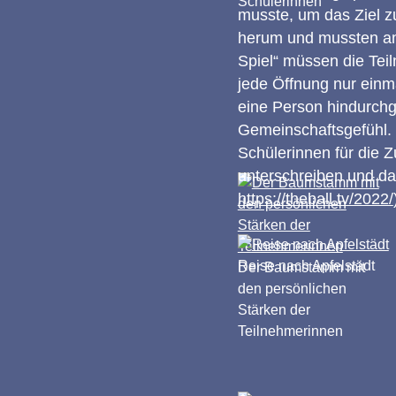
Schülerinnen
musste, um das Ziel zu
herum und mussten am
Spiel“ müssen die Tei
jede Öffnung nur einm
eine Person hindurchg
Gemeinschaftsgefühl.
Schülerinnen für die 
unterschreiben und dam
https://theball.tv/2022/
Reise nach Apfelstädt
Der Baumstamm mit
den persönlichen
Stärken der
Teilnehmerinnen