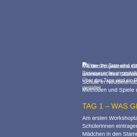
Mit der Projektreihe 
animieren, ihre Stärk
Über drei Tage wird ein
Schule in Neudietendo
gestaltet
Methoden und Spiele 
TAG 1 – WAS G
Am ersten Workshoptag
Schülerinnen eintragen
Mädchen in den Stamm