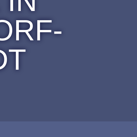
IN
ORF-
DT