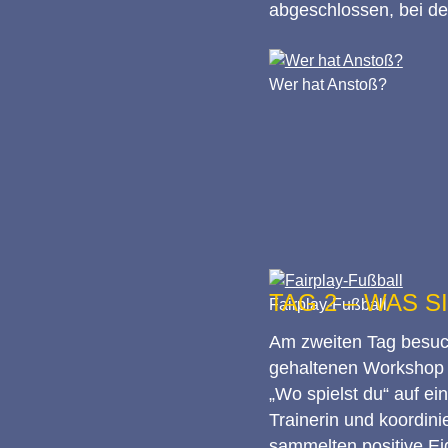
abgeschlossen, bei d
Wer hat Anstoß?
TAG 2 – WAS 
Fairplay-Fußball
Am zweiten Tag besuch
gehaltenen Workshop s
„Wo spielst du“ auf ei
Trainerin und koordinie
sammelten positive Ei