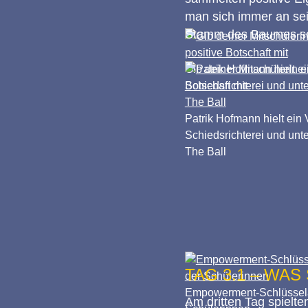
man sich immer an sei
Stamm des Baumes sol
Gib deiner Mitschülerin e
Botschaft mit
Patrik Hofmann hielt ein 
Schiedsrichterei und unt
The Ball
TAG 3.1 – WA
Empowerment-Schlüssela
Am dritten Tag spielt