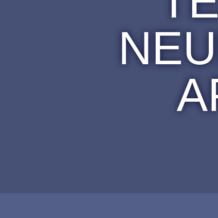
T
NEU
A