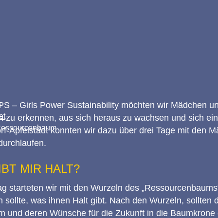
GPS – Girls Power Sustainability möchten wir Mädchen u
en zu erkennen, aus sich heraus zu wachsen und sich ei
 Ressourcenbaum
rf-Apfelstädt konnten wir dazu über drei Tage mit den
durchlaufen.
IBT MIR HALT?
 starteten wir mit den Wurzeln des „Ressourcenbaums“,
 sollte, was ihnen Halt gibt. Nach den Wurzeln, sollten 
 und deren Wünsche für die Zukunft in die Baumkrone 