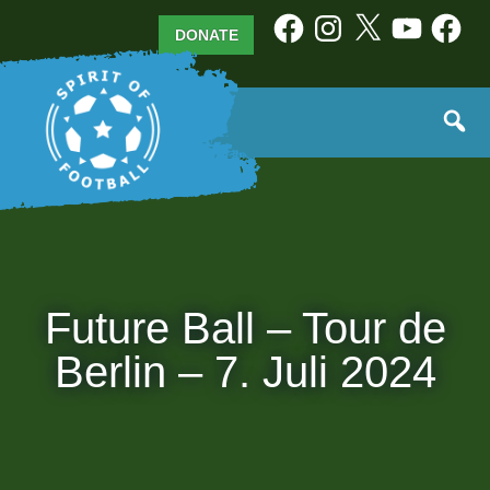
Skip
Facebook
Instagram
X
YouTube
Facebo
DONATE
to
content
Future Ball – Tour de
Berlin – 7. Juli 2024