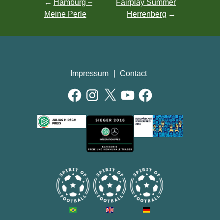
Post
Hamburg –
Fairplay Summer
Meine Perle
Herrenberg
navigation
Impressum
Contact
Facebook
Instagram
X
YouTube
Facebook
AWARDS