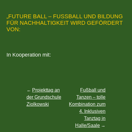
„FUTURE BALL – FUSSBALL UND BILDUNG F
ÜR NACHHALTIGKEIT WIRD GEFÖRDERT V
ON:
In Kooperation mit:
Post
Projekttag an
Fußball und
der Grundschule
Tanzen – tolle
navigation
Ziolkowski
Kombination zum
4. Inklusiven
Tanztag in
Halle/Saale