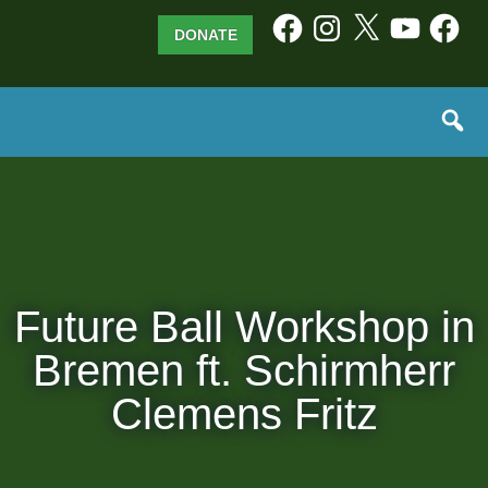
Skip
Facebook
Instagram
X
YouTube
Facebo
DONATE
to
content
Future Ball Workshop in
Bremen ft. Schirmherr
Clemens Fritz