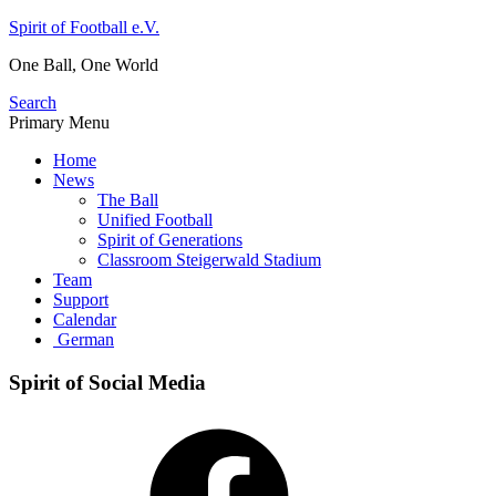
Skip
Spirit of Football e.V.
to
One Ball, One World
content
Search
Primary Menu
Home
News
The Ball
Unified Football
Spirit of Generations
Classroom Steigerwald Stadium
Team
Support
Calendar
German
Spirit of Social Media
Facebook