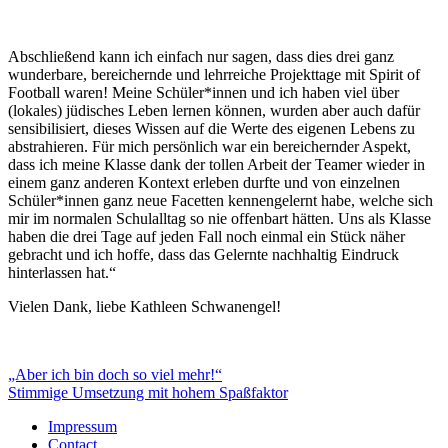
Abschließend kann ich einfach nur sagen, dass dies drei ganz
wunderbare, bereichernde und lehrreiche Projekttage mit Spirit of
Football waren! Meine Schüler*innen und ich haben viel über
(lokales) jüdisches Leben lernen können, wurden aber auch dafür
sensibilisiert, dieses Wissen auf die Werte des eigenen Lebens zu
abstrahieren. Für mich persönlich war ein bereichernder Aspekt,
dass ich meine Klasse dank der tollen Arbeit der Teamer wieder in
einem ganz anderen Kontext erleben durfte und von einzelnen
Schüler*innen ganz neue Facetten kennengelernt habe, welche sich
mir im normalen Schulalltag so nie offenbart hätten. Uns als Klasse
haben die drei Tage auf jeden Fall noch einmal ein Stück näher
gebracht und ich hoffe, dass das Gelernte nachhaltig Eindruck
hinterlassen hat.“
Vielen Dank, liebe Kathleen Schwanengel!
Post
„Aber ich bin doch so viel mehr!“
Stimmige Umsetzung mit hohem Spaßfaktor
navigation
Impressum
Contact