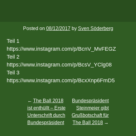
Posted on
08/12/2017
by
Sven Söderberg
Teil 1
https://www.instagram.com/p/BcnV_MvFEGZ
Teil 2
https://www.instagram.com/p/BcsV_YClg08
Teil 3
https://www.instagram.com/p/BcxXnp6FmD5
Post
The Ball 2018
Bundespräsident
ist enthüllt – Erste
Steinmeier gibt
navigation
Unterschrift durch
Grußbotschaft für
Bundespräsident
The Ball 2018