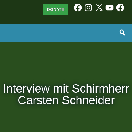
Skip
Facebook
Instagram
X
YouTube
Facebo
DONATE
to
content
Interview mit Schirmherr
Carsten Schneider