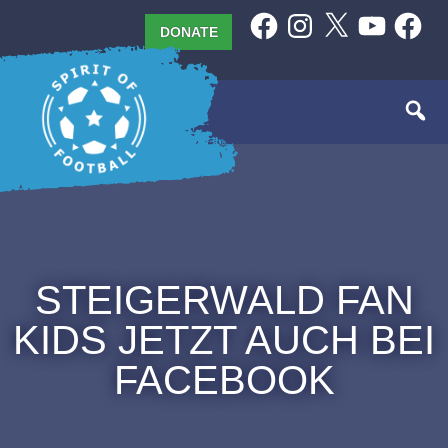
Skip
Facebook
Instagram
X
YouTube
Facebo
DONATE
to
content
STEIGERWALD FAN
KIDS JETZT AUCH BEI
FACEBOOK