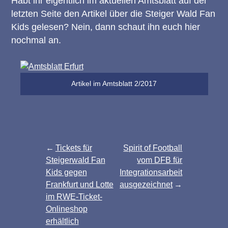
Habt ihr eigentlich im aktuellen Amtsblatt auf der
letzten Seite den Artikel über die Steiger Wald Fan
Kids gelesen? Nein, dann schaut ihn euch hier
nochmal an.
Artikel im Amtsblatt 2/2017
Post
Tickets für
Spirit of Football
Steigerwald Fan
vom DFB für
navigation
Kids gegen
Integrationsarbeit
Frankfurt und Lotte
ausgezeichnet
im RWE-Ticket-
Onlineshop
erhältlich