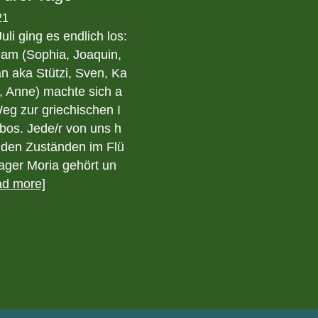
21
uli ging es endlich los:
am (Sophia, Joaquin,
n aka Stützi, Sven, Ka
h, Anne) machte sich a
eg zur griechischen I
bos. Jede/r von uns h
 den Zuständen im Flü
lager Moria gehört un
ad more]