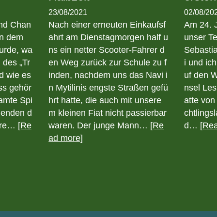
23/08/2021
02/08/20
ond Chan
Nach einer erneuten Einkaufsf
Am 24. J
an dem
ahrt am Dienstagmorgen half u
unser Te
urde, wa
ns ein netter Scooter-Fahrer d
Sebastia
g des „Tr
en Weg zurück zur Schule zu f
i und ic
nd wie es
inden, nachdem uns das Navi i
uf den W
ss gehör
n Mytilinis engste Straßen gefü
nsel Les
samte Spi
hrt hatte, die auch mit unsere
atte von
hmenden d
m kleinen Fiat nicht passierbar
chtlings
dere…
[Re
waren. Der junge Mann…
[Re
d…
[Re
ad more]