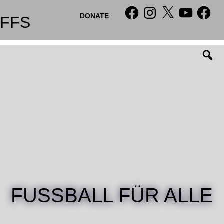
Skip
Facebook
Instagram
X
YouTube
Facebo
DONATE
to
FFS
content
FUSSBALL FÜR ALLE