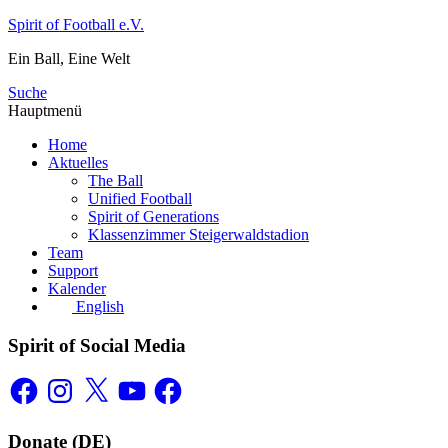
Zum
Spirit of Football e.V.
Inhalt
Ein Ball, Eine Welt
springen
Suche
Hauptmenü
Home
Aktuelles
The Ball
Unified Football
Spirit of Generations
Klassenzimmer Steigerwaldstadion
Team
Support
Kalender
English
Spirit of Social Media
Facebook
Instagram
X
YouTube
Facebook
Donate (DE)