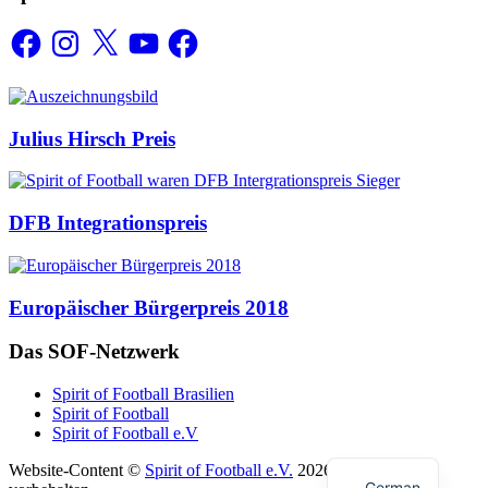
Facebook
Instagram
X
YouTube
Facebook
Auszeichnungen
Julius Hirsch Preis
DFB Integrationspreis
Europäischer Bürgerpreis 2018
Das SOF-Netzwerk
Spirit of Football Brasilien
Spirit of Football
Spirit of Football e.V
English
Website-Content ©
Spirit of Football e.V.
2026. Alle Rechte
German